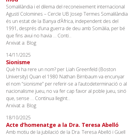
Somalilàndia i el dilema del reconeixement internacional
Agustí Colomines – Cercle UB Josep Termes Somalilàndia
és un estat de la Banya d’Àfrica, independent des del
1991, després d’una guerra de deu amb Somàlia, per bé
que fins avui no havia … Conti...
Arxivat a: Blog
14/11/2025
Sionisme
Què hi ha rere un nom? per Liah Greenfeld (Boston
University) Quan el 1980 Nathan Birnbaum va encunyar
el nom “sionisme” per referir-se a l’autodeterminació o al
nacionalisme jueu, no va fer cap favor al poble jueu, sinó
que, sense … Continua llegint...
Arxivat a: Blog
18/10/2025
Acte d’homenatge a la Dra. Teresa Abelló
Amb motiu de la jubilació de la Dra. Teresa Abelló i Güell