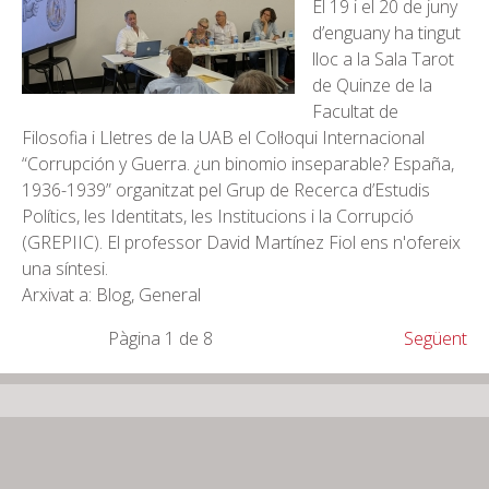
El 19 i el 20 de juny
d’enguany ha tingut
lloc a la Sala Tarot
de Quinze de la
Facultat de
Filosofia i Lletres de la UAB el Col·loqui Internacional
“Corrupción y Guerra. ¿un binomio inseparable? España,
1936-1939” organitzat pel Grup de Recerca d’Estudis
Polítics, les Identitats, les Institucions i la Corrupció
(GREPIIC). El professor David Martínez Fiol ens n'ofereix
una síntesi.
Arxivat a: Blog, General
Pàgina 1 de 8
Següent