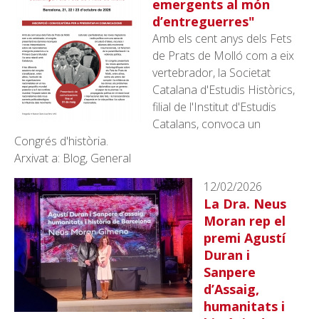
emergents al món
d’entreguerres"
Amb els cent anys dels Fets
de Prats de Molló com a eix
vertebrador, la Societat
Catalana d'Estudis Històrics,
filial de l'Institut d'Estudis
Catalans, convoca un
Congrés d'història.
Arxivat a: Blog, General
12/02/2026
La Dra. Neus
Moran rep el
premi Agustí
Duran i
Sanpere
d’Assaig,
humanitats i