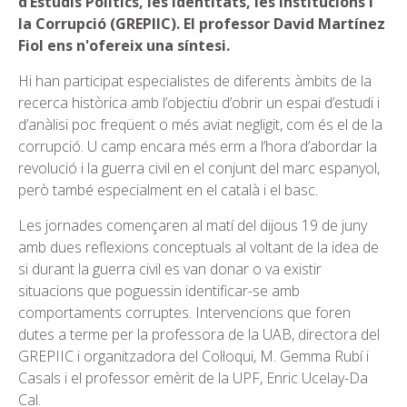
d’Estudis Polítics, les Identitats, les Institucions i
la Corrupció (GREPIIC). El professor David Martínez
Fiol ens n'ofereix una síntesi.
Hi han participat especialistes de diferents àmbits de la
recerca històrica amb l’objectiu d’obrir un espai d’estudi i
d’anàlisi poc freqüent o més aviat negligit, com és el de la
corrupció. U camp encara més erm a l’hora d’abordar la
revolució i la guerra civil en el conjunt del marc espanyol,
però també especialment en el català i el basc.
Les jornades començaren al matí del dijous 19 de juny
amb dues reflexions conceptuals al voltant de la idea de
si durant la guerra civil es van donar o va existir
situacions que poguessin identificar-se amb
comportaments corruptes. Intervencions que foren
dutes a terme per la professora de la UAB, directora del
GREPIIC i organitzadora del Col·loqui, M. Gemma Rubí i
Casals i el professor emèrit de la UPF, Enric Ucelay-Da
Cal.