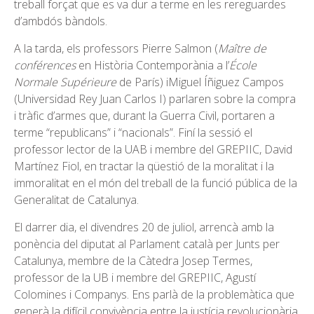
treball forçat que es va dur a terme en les rereguardes
d’ambdós bàndols.
A la tarda, els professors Pierre Salmon (
Maître de
conférences
en Història Contemporània a l’
École
Normale Supérieure
de París) iMiguel Íñiguez Campos
(Universidad Rey Juan Carlos I) parlaren sobre la compra
i tràfic d’armes que, durant la Guerra Civil, portaren a
terme “republicans” i “nacionals”. Finí la sessió el
professor lector de la UAB i membre del GREPIIC, David
Martínez Fiol, en tractar la qüestió de la moralitat i la
immoralitat en el món del treball de la funció pública de la
Generalitat de Catalunya.
El darrer dia, el divendres 20 de juliol, arrencà amb la
ponència del diputat al Parlament català per Junts per
Catalunya, membre de la Càtedra Josep Termes,
professor de la UB i membre del GREPIIC, Agustí
Colomines i Companys. Ens parlà de la problemàtica que
generà la difícil convivència entre la justícia revolucionària