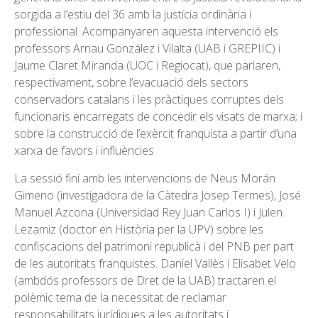
sorgida a l’estiu del 36 amb la justícia ordinària i
professional. Acompanyaren aquesta intervenció els
professors Arnau González i Vilalta (UAB i GREPIIC) i
Jaume Claret Miranda (UOC i Regiocat), que parlaren,
respectivament, sobre l’evacuació dels sectors
conservadors catalans i les pràctiques corruptes dels
funcionaris encarregats de concedir els visats de marxa; i
sobre la construcció de l’exèrcit franquista a partir d’una
xarxa de favors i influències.
La sessió finí amb les intervencions de Neus Morán
Gimeno (investigadora de la Càtedra Josep Termes), José
Manuel Azcona (Universidad Rey Juan Carlos I) i Julen
Lezamiz (doctor en Història per la UPV) sobre les
confiscacions del patrimoni republicà i del PNB per part
de les autoritats franquistes. Daniel Vallès i Elisabet Velo
(ambdós professors de Dret de la UAB) tractaren el
polèmic tema de la necessitat de reclamar
responsabilitats jurídiques a les autoritats i