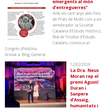
emergents al món
d’entreguerres"
Amb els cent anys dels Fets
de Prats de Molló com a eix
vertebrador, la Societat
Catalana d'Estudis Històrics,
filial de l'Institut d'Estudis
Catalans, convoca un
Congrés d'història.
Arxivat a: Blog, General
12/02/2026
La Dra. Neus
Moran rep el
premi Agustí
Duran i
Sanpere
d’Assaig,
humanitats i