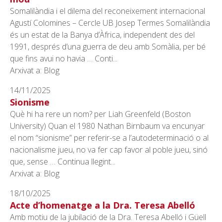
Somalilàndia i el dilema del reconeixement internacional
Agustí Colomines – Cercle UB Josep Termes Somalilàndia
és un estat de la Banya d’Àfrica, independent des del
1991, després d’una guerra de deu amb Somàlia, per bé
que fins avui no havia … Conti...
Arxivat a: Blog
14/11/2025
Sionisme
Què hi ha rere un nom? per Liah Greenfeld (Boston
University) Quan el 1980 Nathan Birnbaum va encunyar
el nom “sionisme” per referir-se a l’autodeterminació o al
nacionalisme jueu, no va fer cap favor al poble jueu, sinó
que, sense … Continua llegint...
Arxivat a: Blog
18/10/2025
Acte d’homenatge a la Dra. Teresa Abelló
Amb motiu de la jubilació de la Dra. Teresa Abelló i Güell