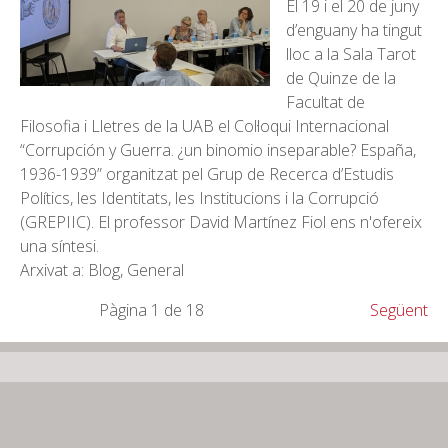
El 19 i el 20 de juny
d’enguany ha tingut
lloc a la Sala Tarot
de Quinze de la
Facultat de
Filosofia i Lletres de la UAB el Col·loqui Internacional
“Corrupción y Guerra. ¿un binomio inseparable? España,
1936-1939” organitzat pel Grup de Recerca d’Estudis
Polítics, les Identitats, les Institucions i la Corrupció
(GREPIIC). El professor David Martínez Fiol ens n'ofereix
una síntesi.
Arxivat a: Blog, General
Pàgina 1 de 18
Següent