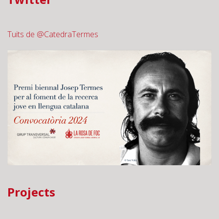
Dr Neus Moran
Receives the
Agustí Duran i
Tuits de @CatedraTermes
Sanpere Prize
for Essay,
Humanities and
the History of
Barcelona 2025
The 2025 Barcelona City Awards recognise excellence in
the fields of culture, science and education, with
distinctions awarded across 19 categories.
Saved under:
Blog
,
General
21/01/2026
“No podem viure dins la mentida”. El primer
ministre del Canadà a Davos 2026
Marc Carney (@MarkJCarney) És un plaer —i un deure—
Projects
ser amb vostès en aquest punt d’inflexió per al Canadà i
per al món. Avui parlaré de la ruptura de l’ordre mundial,