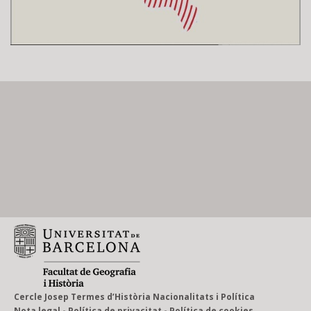
Catalan language,
has just been
published.
Saved under:
Blog
,
General
Cercle Josep Termes d’Història Nacionalitats i Política
Nota legal
-
Política de privacitat
-
Política de cookies