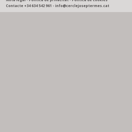
Contacte +34 634 542 961 -
info@cerclejoseptermes.cat