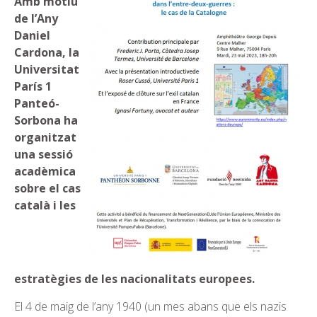
Amb motiu
de l’Any
Daniel
Cardona, la
Universitat
París 1
Panteó-
Sorbona ha
organitzat
una sessió
acadèmica
sobre el cas
català i les
estratègies de les nacionalitats europees.
El 4 de maig de l’any 1940 (un mes abans que els nazis