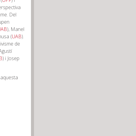
(
UPF
) i
erspectiva
sme. Del
cupen
UAB
), Manel
musa (
UAB
).
 civisme de
Agustí
B
) i Josep
x aquesta