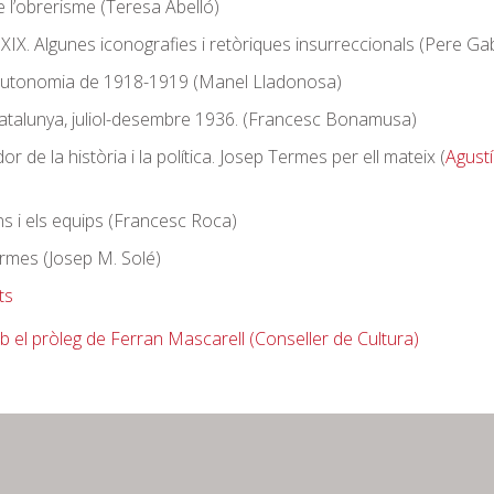
 l’obrerisme (Teresa Abelló)
 XIX. Algunes iconografies i retòriques insurreccionals (Pere Gab
’autonomia de 1918-1919 (Manel Lladonosa)
 Catalunya, juliol-desembre 1936. (Francesc Bonamusa)
dor de la història i la política. Josep Termes per ell mateix (
Agustí
s i els equips (Francesc Roca)
rmes (Josep M. Solé)
ts
b el pròleg de Ferran Mascarell (Conseller de Cultura)