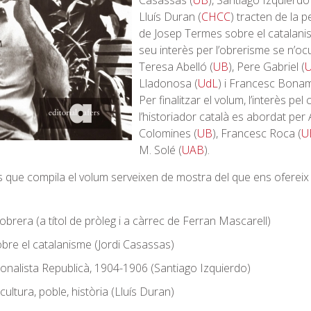
Casassas (
UB
), Santiago Izquierdo 
Lluís Duran (
CHCC
) tracten de la p
de Josep Termes sobre el catalani
seu interès per l’obrerisme se n’o
Teresa Abelló (
UB
), Pere Gabriel (
Lladonosa (
UdL
) i Francesc Bona
Per finalitzar el volum, l’interès pel
l’historiador català es abordat per 
Colomines (
UB
), Francesc Roca (
U
M. Solé (
UAB
).
alls que compila el volum serveixen de mostra del que ens oferei
obrera (a títol de pròleg i a càrrec de Ferran Mascarell)
bre el catalanisme (Jordi Casassas)
onalista Republicà, 1904-1906 (Santiago Izquierdo)
 cultura, poble, història (Lluís Duran)