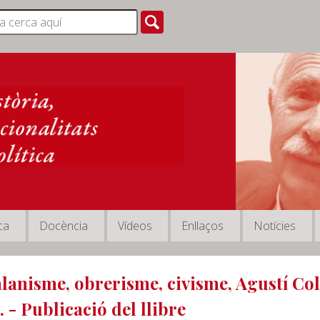
ca
Docència
Vídeos
Enllaços
Notícies
alanisme, obrerisme, civisme, Agustí Co
. - Publicació del llibre