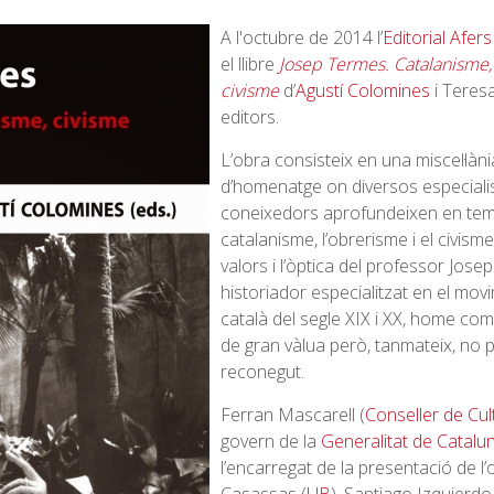
A l'octubre de 2014 l’
Editorial Afers
el llibre
Josep Termes. Catalanisme,
civisme
d’
Agustí Colomines
i Teresa
editors.
L’obra consisteix en una miscel·làni
d’homenatge on diversos especialis
coneixedors aprofundeixen en tem
catalanisme, l’obrerisme i el civism
valors i l’òptica del professor Jose
historiador especialitzat en el mov
català del segle XIX i XX, home co
de gran vàlua però, tanmateix, no 
reconegut.
Ferran Mascarell (
Conseller de Cul
govern de la
Generalitat de Catalu
l’encarregat de la presentació de l’o