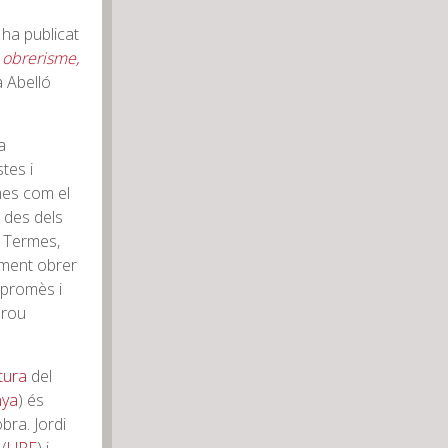
ha publicat
 obrerisme,
 Abelló
a
tes i
es com el
e des dels
p Termes,
iment obrer
mpromès i
prou
tura
del
nya
) és
bra. Jordi